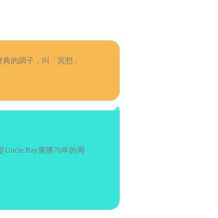
keys
to
increase
or
decrease
經典的調子，叫「冥想」
volume.
cle Ray廣播70年的周