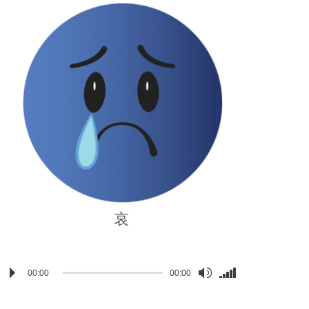
哀
udio
Use
00:00
00:00
layer
Up/Down
Arrow