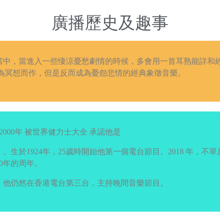
keys
to
廣播歷史及趣事
ase
increase
or
ease
decrease
當中，當進入一些悽涼憂愁劇情的時候，多會用一首耳熟能詳和
e.
volume.
曲本來是為冥想而作，但是反而成為憂怨悲情的經典象徵音樂。
，在2000年 被世界健力士大全 承認他是
於1924年，25歲時開始他第一個電台節目。2018 年，不單是Un
0年的周年。
，他仍然在香港電台第三台，主持晚間音樂節目。