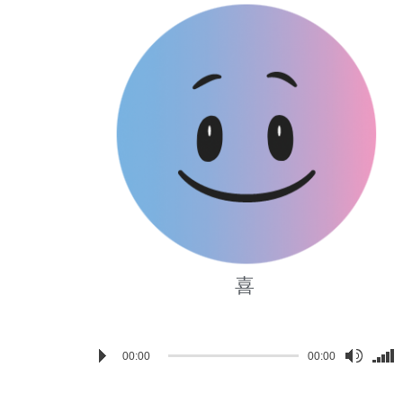
喜
Audio
Use
00:00
00:00
Player
Up/D
Arro