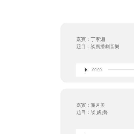
嘉賓：丁家湘
題目：談廣播劇音樂
Audio
00:00
Player
嘉賓：謝月美
題目：談[靚]聲
Audio