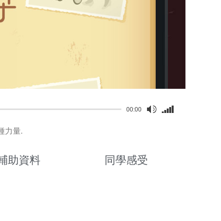
Use
00:00
Up/Down
Arrow
種力量.
keys
to
輔助資料
同學感受
increase
or
decrease
volume.