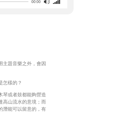
00:00
Up/Down
Arrow
keys
to
increase
or
decrease
volume.
用主題音樂之外，會因
。
是怎樣的？
木琴或者鼓都能夠營造
達高山流水的意境；而
的潛能可以留意的，有