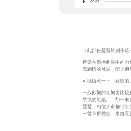
00:00
Player
（此部份是關於創作這
音樂在廣播劇當中的力
應劇情的發展，配上適
可以留意一下，歡樂的
一般歡樂的音樂會比較
歡快的氣氛。二胡一般
琵琶，相信大家都可以
一首草原贊歌，來自電