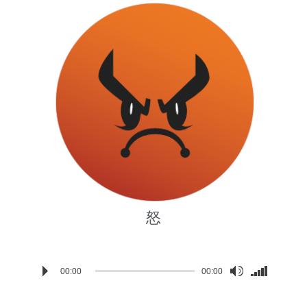
怒
Audio
Use
A
00:00
00:00
own
Player
Up/Down
P
w
Arrow