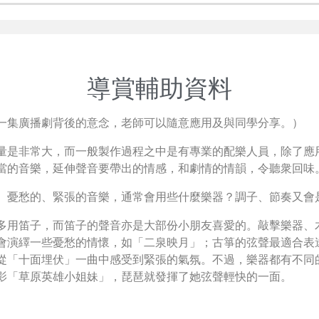
導賞輔助資料
一集廣播劇背後的意念，老師可以隨意應用及與同學分享。）
量是非常大，而一般製作過程之中是有專業的配樂人員，除了應
當的音樂，延伸聲音要帶出的情感，和劇情的情韻，令聽衆回味
、憂愁的、緊張的音樂，通常會用些什麼樂器？調子、節奏又會
多用笛子，而笛子的聲音亦是大部份小朋友喜愛的。敲擊樂器、
會演繹一些憂愁的情懷，如「二泉映月」；古箏的弦聲最適合表
從「十面埋伏」一曲中感受到緊張的氣氛。不過，樂器都有不同
影「草原英雄小姐妹」，琵琶就發揮了她弦聲輕快的一面。