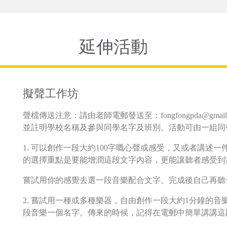
延伸活動
擬聲工作坊
聲檔傳送注意：請由老師電郵發送至：fongfongpda@gmail.
並註明學校名稱及參與同學名字及班別。活動可由一組同
1. 可以創作一段大約100字嘅心聲或感受，又或者講述
的選擇重點是要能增潤這段文字內容，更能讓聽者感受到
嘗試用你的感覺去選一段音樂配合文字。完成後自己再聽
2. 嘗試用一種或多種樂器，自由創作一段大約1分鐘的
段音樂一個名字。傳來的時候，記得在電郵中簡單講講這