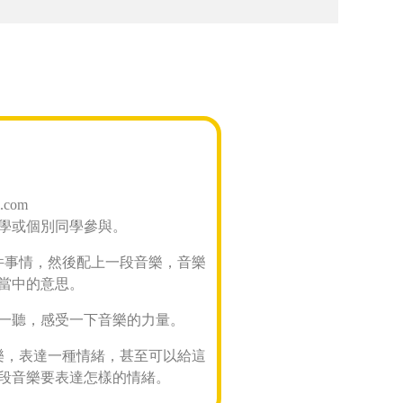
keys
to
increase
or
decrease
volume.
com
學或個別同學參與。
一件事情，然後配上一段音樂，音樂
當中的意思。
一聽，感受一下音樂的力量。
音樂，表達一種情緒，甚至可以給這
段音樂要表達怎樣的情緒。