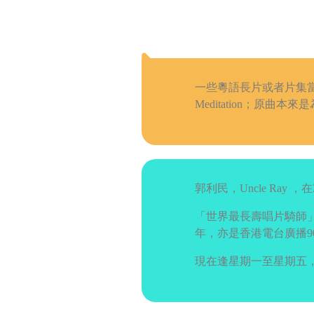
keys
to
incre
or
decr
一些粵語長片或者片集
volum
Meditation；原
郭利民，Uncle Ray 
「世界最長壽唱片騎師」。生
年，亦是香港電台廣播9
現在逢星期一至星期五