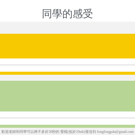
同學的感受
歡迎老師和同學可以將不多於30秒的 聲檔(低於10mb)發送到 fongfongpda@gmail.com