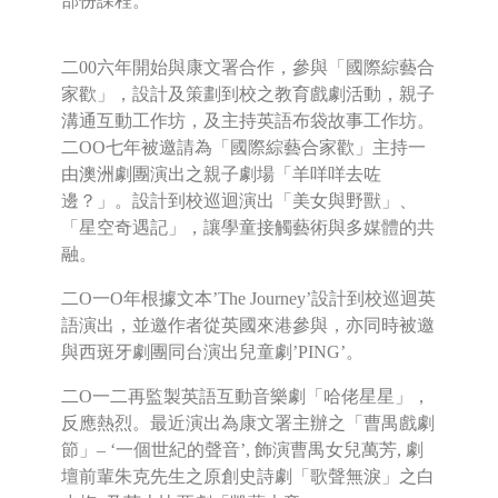
部份課程。
二00六年開始與康文署合作，參與「國際綜藝合
家歡」，設計及策劃到校之教育戲劇活動，親子
溝通互動工作坊，及主持英語布袋故事工作坊。
二OO七年被邀請為「國際綜藝合家歡」主持一
由澳洲劇團演出之親子劇場「羊咩咩去咗
邊？」。設計到校巡迴演出「美女與野獸」、
「星空奇遇記」，讓學童接觸藝術與多媒體的共
融。
二O一O年根據文本’The Journey’設計到校巡迴英
語演出，並邀作者從英國來港參與，亦同時被邀
與西斑牙劇團同台演出兒童劇’PING’。
二O一二再監製英語互動音樂劇「哈佬星星」，
反應熱烈。最近演出為康文署主辦之「曹禺戲劇
節」– ‘一個世紀的聲音’, 飾演曹禺女兒萬芳, 劇
壇前輩朱克先生之原創史詩劇「歌聲無淚」之白