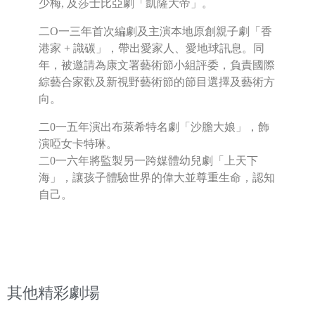
少梅, 及莎士比亞劇「凱薩大帝」。
二O一三年首次編劇及主演本地原創親子劇「香
港家 + 識碳」，帶出愛家人、愛地球訊息。同
年，被邀請為康文署藝術節小組評委，負責國際
綜藝合家歡及新視野藝術節的節目選擇及藝術方
向。
二0一五年演出布萊希特名劇「沙膽大娘」，飾
演啞女卡特琳。
二0一六年將監製另一跨媒體幼兒劇「上天下
海」，讓孩子體驗世界的偉大並尊重生命，認知
自己。
其他精彩劇場