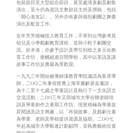
包裝節目至大型綜合節目，甚至處境喜劇及劇集
演出，至今仍為資訊文教節目主持及撰稿，包括
「開心老友記」。另外亦有參與個別劇團之舞臺
演出及配音工作。
近年芳芳積極投入教育工作，不單到台灣參考其
幼兒及小學戲劇教育課程，並與小鞋子劇團交
流。於本港，亦參予設計及帶引到校之多元化教
育工作坊，接觸超過百間學校，其中以英語及講
故事工作坊反應最為受歡迎。
一九九三年開始被潘錦溪教育學院邀請為客席導
師，二OO二年暑假曾應上海宋慶齡基金邀請，
為十二至十七歲之學童設計及執行了一文化語文
交流活動；二OO三年又與城市大學合辦老師培
訓及學童創作之暑期工作坊。現更積極為學童提
昇閱讀及語文興趣，以「布袋故事」及戲劇元素
為學童、老師及學校提供資源及協助。二OO七
年起為城市大學毅進計劃顧問，並執教藝術欣賞