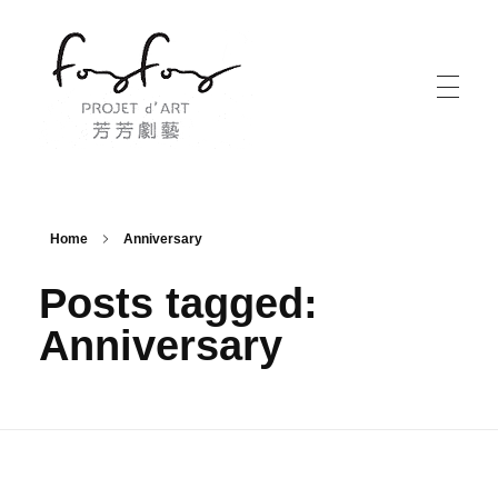
PROJECT d' ART 芳芳劇藝
PROJECT d' ART 芳芳劇藝
Home
Anniversary
Posts tagged:
Anniversary